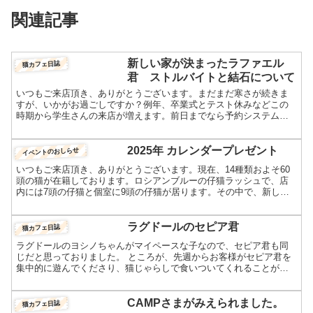
関連記事
新しい家が決まったラファエル
猫カフェ日誌
君 ストルバイトと結石について
いつもご来店頂き、ありがとうございます。まだまだ寒さが続きま
すが、いかがお過ごしですか？例年、卒業式とテスト休みなどこの
時期から学生さんの来店が増えます。前日までなら予約システム
で、当日来る直前で結構ですのでお電話（0798-67-0699...
2025年 カレンダープレゼント
イベントのおしらせ
いつもご来店頂き、ありがとうございます。現在、14種類およそ60
頭の猫が在籍しております。ロシアンブルーの仔猫ラッシュで、店
内には7頭の仔猫と個室に9頭の仔猫が居ります。その中で、新しい
家が決まったナディアの桃色ちゃん改め、タロウ君。今月末...
ラグドールのセピア君
猫カフェ日誌
ラグドールのヨシノちゃんがマイペースな子なので、セピア君も同
じだと思っておりました。 ところが、先週からお客様がセピア君を
集中的に遊んでくださり、猫じゃらしで食いついてくれることが判
明しました。やっぱり子猫だった！ おもちゃでは激しい動きに...
CAMPさまがみえられました。
猫カフェ日誌