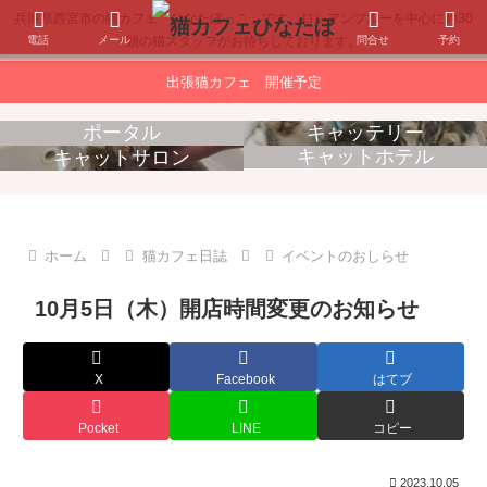
兵庫県西宮市の猫カフェ「ひなたぼっこ」です。ロシアンブルーを中心に約30
電話
メール
問合せ
予約
頭の猫スタッフがお待ちしております。
出張猫カフェ 開催予定
ポータル
キャッテリー
キャットホテル
キャットサロン
消耗品販売
出張猫カフェ
ホーム
猫カフェ日誌
イベントのおしらせ
10月5日（木）開店時間変更のお知らせ
X
Facebook
はてブ
Pocket
LINE
コピー
2023.10.05