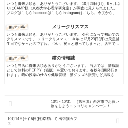
いつも御来店頂き、ありがとうございます。 10月26日(月)、9ヶ月ぶ
りにCAMP様（京都大学心理学研究室）が調査に見えられました。
ブログはこちらfacebookはこちらInstagramはこちら。今度から、
Instagramを中心に記事を...
メリークリスマス
猫カフェ日誌
いつも御来店頂き、ありがとうございます。 令和になって初めての
クリスマスです。 メリークリスマス！ 今年は12月23日(月)は天皇誕
生日でなかったのですね。 つい、祝日と思ってしまった、店主で
す。 メリークリスマス！ 今年はイベント続きでし...
猫の情報誌
猫カフェ日誌
いつも当店に御来店頂きありがとうございます。 当店では、情報誌
として無料のPEPPY（猫版）を置いております。春秋年2回発行さ
れます。猫の投薬の仕方や健康管理、猫グッズの販売など掲載され
ており、結構見てて楽しいものです。この度、わんにゃんW...
10/1～10/31 （第三弾）西宮市でお買い
物をしようニッコリキャンペーン！！
10月14日(土)15日(日)京都にて,出張猫カフ
ェ