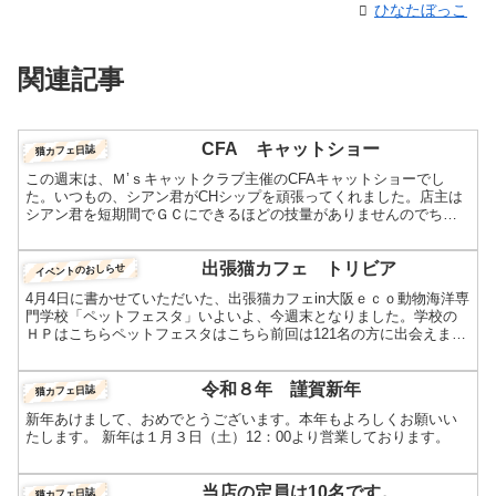
ひなたぼっこ
関連記事
CFA キャットショー
猫カフェ日誌
この週末は、Ｍ’ｓキャットクラブ主催のCFAキャットショーでし
た。いつもの、シアン君がCHシップを頑張ってくれました。店主は
シアン君を短期間でＧＣにできるほどの技量がありませんのでちょ
こちょこ出陳してGPを稼いでいます。そして今回初めて、ハ...
出張猫カフェ トリビア
イベントのおしらせ
4月4日に書かせていただいた、出張猫カフェin大阪ｅｃｏ動物海洋専
門学校「ペットフェスタ」いよいよ、今週末となりました。学校の
ＨＰはこちらペットフェスタはこちら前回は121名の方に出会えまし
た。前回の記事（2016年8月7日）はこちらこれは...
令和８年 謹賀新年
猫カフェ日誌
新年あけまして、おめでとうございます。本年もよろしくお願いい
たします。 新年は１月３日（土）12：00より営業しております。
当店の定員は10名です。
猫カフェ日誌