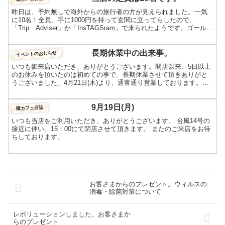
昨日は、予約無しで海外からの旅行者の方が見えられました。一気
に10名！全員、手に1000円を持って玄関に立ってらしたので、
「Trip Adviser」か「InsTAGSram」で来られたようです。ゴールデ
ンウィーク明けより1年で一番猫カフェ...
長期休業中の出来事。
イベントのおしらせ
いつも御来店いただき、ありがとうございます。開店以来、5日以上
のお休みを頂いたのは初めての事で、長期休業させて頂きありがと
うございました。4月21日(木)より、通常通り営業しております。久
しぶりの営業日に来て頂いたお客様に、「この日常が帰っ...
9月19日(月)
猫カフェ日誌
いつも当店をご利用いただき、ありがとうございます。 台風14号の
接近に伴い、15：00にて閉店させて頂きます。 またのご来店をお待
ちしております。
お客さまからのプレゼント。ウィルスの
消毒・除菌対策について
レボリューションしました。お客さまか
らのプレゼント