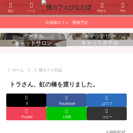
兵庫県西宮市の猫カフェ「ひなたぼっこ」です。ロシアンブルーを中心に約30
電話
メール
問合せ
予約
頭の猫スタッフがお待ちしております。
出張猫カフェ 開催予定
ポータル
キャッテリー
キャットホテル
キャットサロン
消耗品販売
出張猫カフェ
ホーム
猫カフェ日誌
トラさん、虹の橋を渡りました。
X
Facebook
はてブ
Pocket
LINE
コピー
2020.07.07